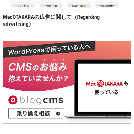
MacOTAKARAの広告に関して（Regarding
advertising）