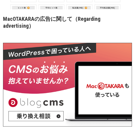
MacOTAKARAの広告に関して（Regarding
advertising）