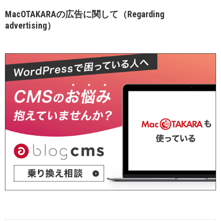
MacOTAKARAの広告に関して（Regarding
advertising）