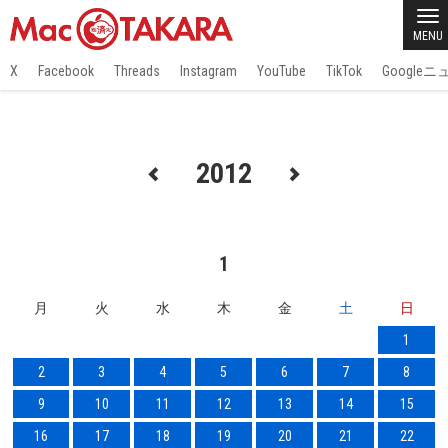
MENU
X
Facebook
Threads
Instagram
YouTube
TikTok
Google
2012
1
月
火
水
木
金
土
日
1
2
3
4
5
6
7
8
9
10
11
12
13
14
15
16
17
18
19
20
21
22