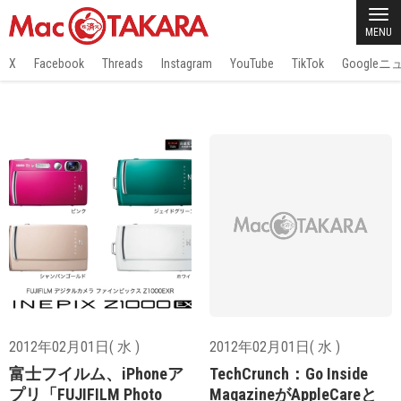
MENU
X
Facebook
Threads
Instagram
YouTube
TikTok
Google
2012年02月01日( 水 )
2012年02月01日( 水 )
富士フイルム、iPhoneア
TechCrunch：Go Inside
プリ「FUJIFILM Photo
MagazineがAppleCareと