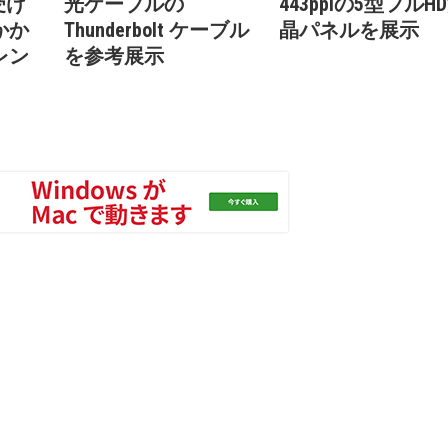
受け
光ケーブルの
443ppiの5型フルH
かか
Thunderbolt ケーブル
晶パネルを展示
レン
を参考展示