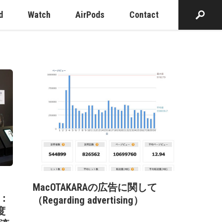
d
Watch
AirPods
Contact
MacOTAKARAの広告に関して
2：
（Regarding advertising）
度