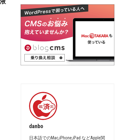
D液
danbo
日本語でのMac,iPhone,iPad などApple関