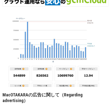
MacOTAKARAの広告に関して（Regarding
advertising）