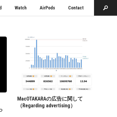
d
Watch
AirPods
Contact
MacOTAKARAの広告に関して
（Regarding advertising）
っ