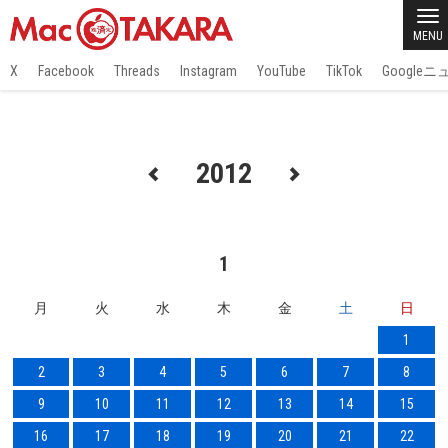
MENU
X
Facebook
Threads
Instagram
YouTube
TikTok
Google
2012
1
月
火
水
木
金
土
日
1
2
3
4
5
6
7
8
9
10
11
12
13
14
15
16
17
18
19
20
21
22