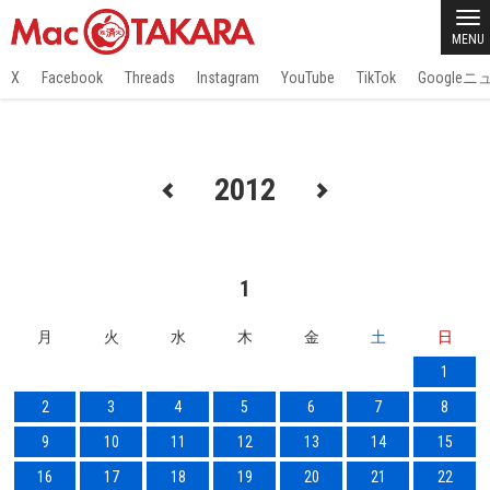
MENU
X
Facebook
Threads
Instagram
YouTube
TikTok
Google
2012
1
月
火
水
木
金
土
日
1
2
3
4
5
6
7
8
9
10
11
12
13
14
15
16
17
18
19
20
21
22