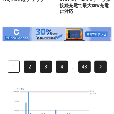
接続充電で最大30W充電
に対応
1
2
3
4
…
43