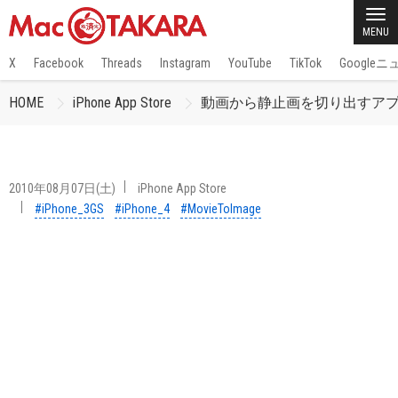
MENU
X
Facebook
Threads
Instagram
YouTube
TikTok
Google
HOME
iPhone App Store
動画から静止画を切り出すアプリ「M
2010年08月07日(土)
iPhone App Store
#iPhone_3GS
#iPhone_4
#MovieToImage