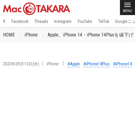
MENU
X
Facebook
Threads
Instagram
YouTube
TikTok
Google
HOME
iPhone
Apple、iPhone 14・iPhone 14Plusを値下
2023年09月13日(水)
iPhone
#Apple
#iPhone14Plus
#iPhone14