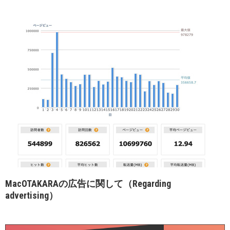
MacOTAKARAの広告に関して（Regarding
advertising）