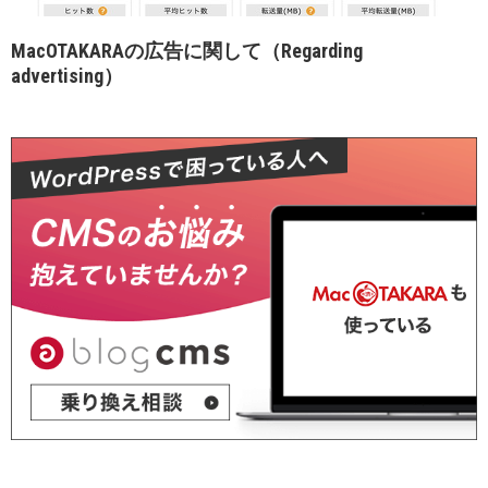
MacOTAKARAの広告に関して（Regarding
advertising）