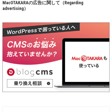
MacOTAKARAの広告に関して（Regarding
advertising）