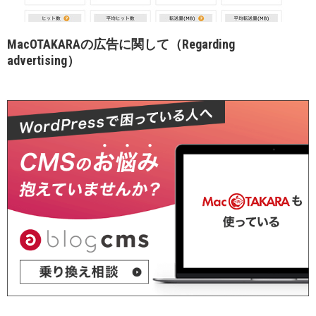
MacOTAKARAの広告に関して（Regarding
advertising）