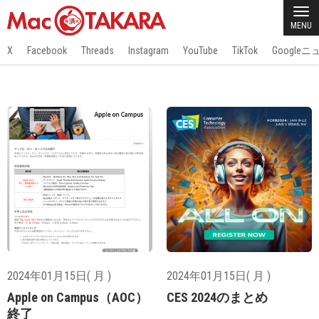
MENU
X
Facebook
Threads
Instagram
YouTube
TikTok
Google
2024年01月15日( 月 )
2024年01月15日( 月 )
Apple on Campus（AOC）
CES 2024のまとめ
終了