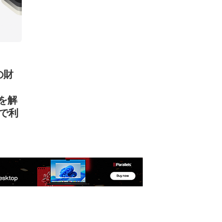
eの財
t」を解
降で利