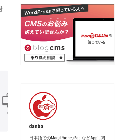
対
danbo
日本語でのMac,iPhone,iPad などApple関