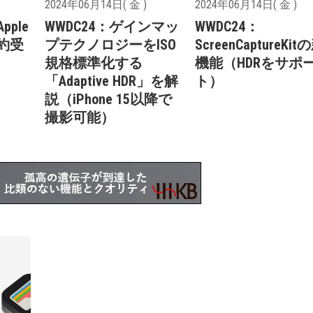
2024年06月14日( 金 )
2024年06月14日( 金 )
pple
WWDC24：ゲインマッ
WWDC24：
予約受
プテクノロジーをISO
ScreenCaptureKit
規格標準化する
機能（HDRをサポ
「Adaptive HDR」を解
ト）
説（iPhone 15以降で
撮影可能）