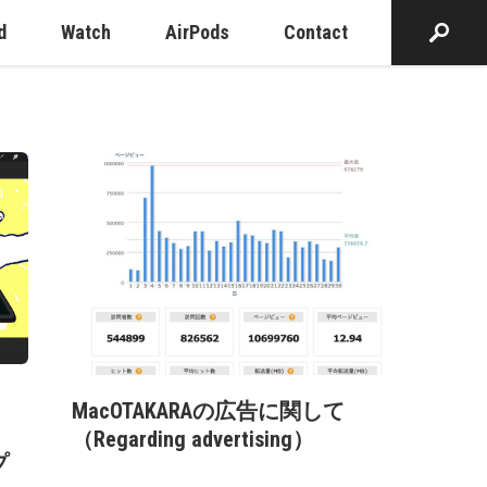
d
Watch
AirPods
Contact
MacOTAKARAの広告に関して
、
（Regarding advertising）
プ