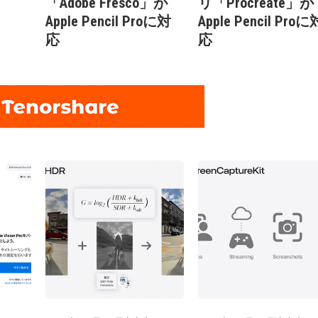
「Adobe Fresco」が
リ「Procreate」が
Apple Pencil Proに対
Apple Pencil Proに
応
応