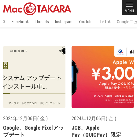
MENU
X
Facebook
Threads
Instagram
YouTube
TikTok
Google
2024年12月06日( 金 )
2024年12月06日( 金 )
Google、Google Pixelアッ
JCB、Apple
プデート
Pay（QUICPay）限定