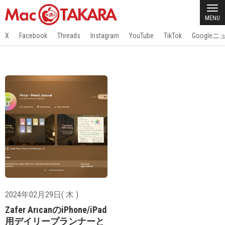
MENU
X
Facebook
Threads
Instagram
YouTube
TikTok
Google
2024年02月29日( 木 )
Zafer ArıcanのiPhone/iPad
用デイリープランナーと