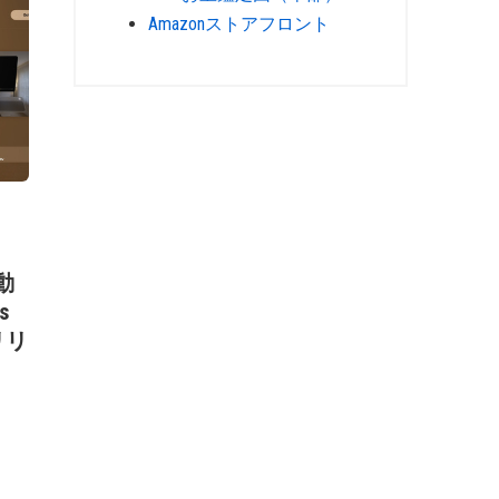
Amazonストアフロント
単動
s
をリリ