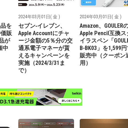
2024年03月01日( 金 )
2024年03月01日( 金 )
e製品を
セブン‐イレブン、
Amazon、GOULER
特価販
Apple Accountにチャ
Apple Pencil互換
製品が
ージ金額の5％分の交
イラスペン「GOUL
催中
通系電子マネーが貰
B-BK03」を1,599
えるキャンペーンを
販売中（クーポン
実施（2024/3/31ま
用）
で）