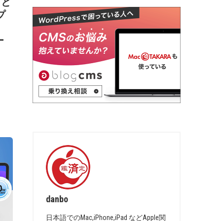
ドと
プ
ー
danbo
日本語でのMac,iPhone,iPad などApple関