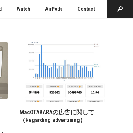
d
Watch
AirPods
Contact
MacOTAKARAの広告に関して
（Regarding advertising）