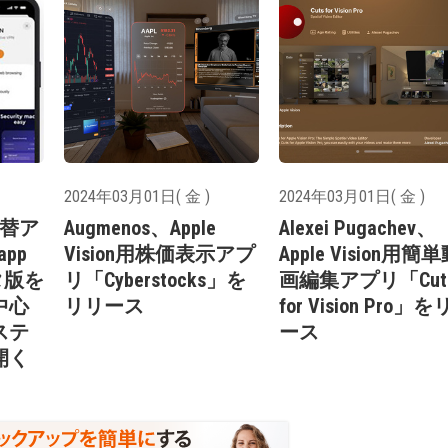
2024年03月01日( 金 )
2024年03月01日( 金 )
代替ア
Augmenos、Apple
Alexei Pugachev、
pp
Vision用株価表示アプ
Apple Vision用簡
タ版を
リ「Cyberstocks」を
画編集アプリ「Cut
中心
リリース
for Vision Pro」
ステ
ース
開く