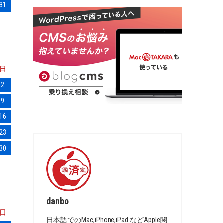
31
日
2
9
16
23
30
danbo
日
日本語でのMac,iPhone,iPad などApple関