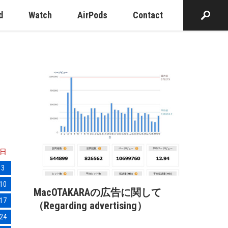
d
Watch
AirPods
Contact
日
3
10
MacOTAKARAの広告に関して
17
（Regarding advertising）
24