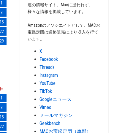
1
連の情報サイト。Macに捉われず、
様々な情報を掲載しています。
8
15
Amazonのアソシエイトとして、MACお
22
宝鑑定団は適格販売により収入を得て
います。
29
X
Facebook
Threads
Instagram
YouTube
日
TikTok
1
Googleニュース
Vimeo
8
メールマガジン
15
Geekbench
22
MACお宝鑑定団（車部）