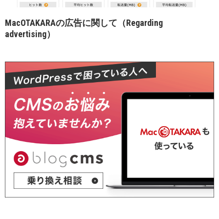
MacOTAKARAの広告に関して（Regarding
advertising）