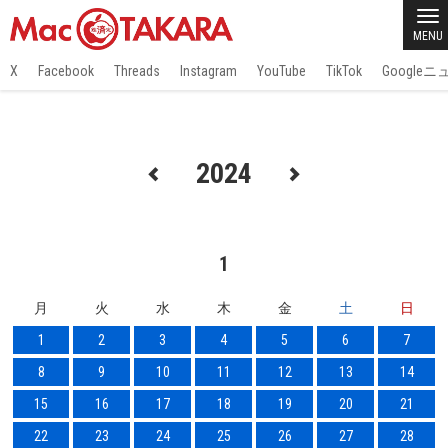
MENU
X
Facebook
Threads
Instagram
YouTube
TikTok
Google
2024
1
月
火
水
木
金
土
日
1
2
3
4
5
6
7
8
9
10
11
12
13
14
15
16
17
18
19
20
21
22
23
24
25
26
27
28