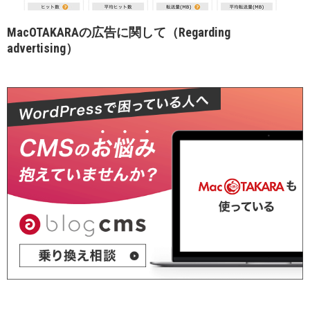
MacOTAKARAの広告に関して（Regarding
advertising）