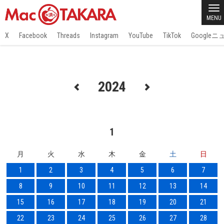
MENU
X
Facebook
Threads
Instagram
YouTube
TikTok
Google
2024
1
月
火
水
木
金
土
日
1
2
3
4
5
6
7
8
9
10
11
12
13
14
15
16
17
18
19
20
21
22
23
24
25
26
27
28