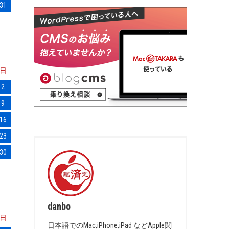
31
日
2
9
16
23
30
danbo
日
日本語でのMac,iPhone,iPad などApple関