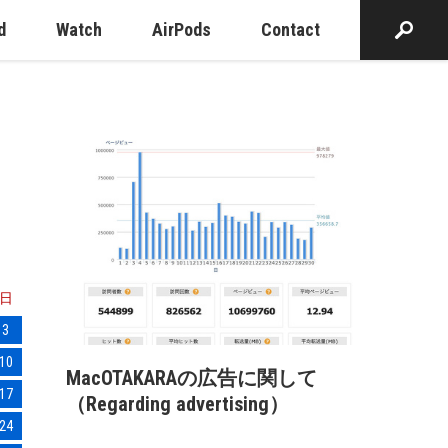
d
Watch
AirPods
Contact
日
3
10
MacOTAKARAの広告に関して
17
（Regarding advertising）
24