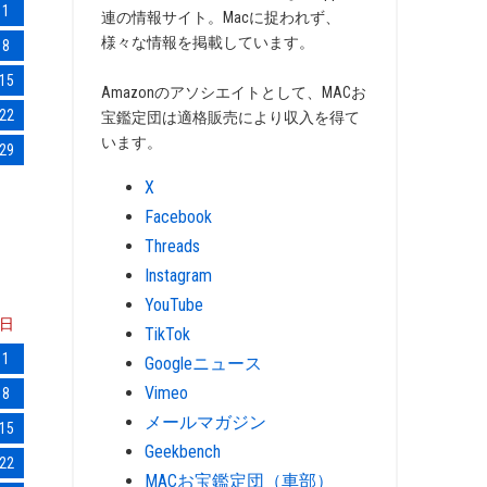
1
連の情報サイト。Macに捉われず、
様々な情報を掲載しています。
8
15
Amazonのアソシエイトとして、MACお
22
宝鑑定団は適格販売により収入を得て
います。
29
X
Facebook
Threads
Instagram
YouTube
日
TikTok
1
Googleニュース
Vimeo
8
メールマガジン
15
Geekbench
22
MACお宝鑑定団（車部）