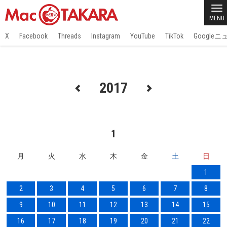
MENU
X
Facebook
Threads
Instagram
YouTube
TikTok
Google
2017
1
月
火
水
木
金
土
日
1
2
3
4
5
6
7
8
9
10
11
12
13
14
15
16
17
18
19
20
21
22