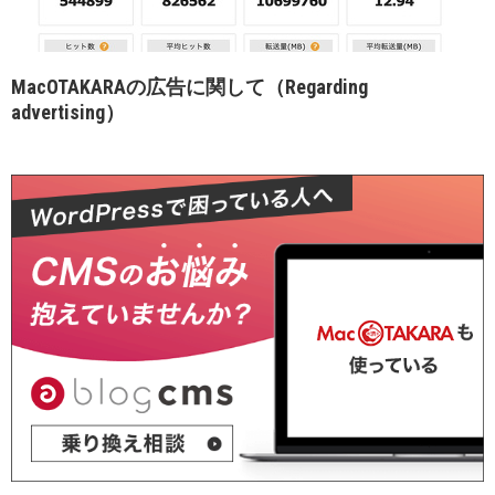
MacOTAKARAの広告に関して（Regarding
advertising）