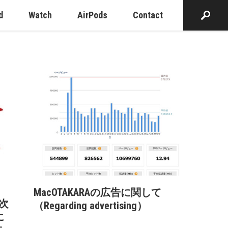
d
Watch
AirPods
Contact
MacOTAKARAの広告に関して
、次
（Regarding advertising）
に