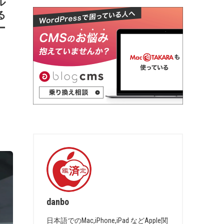
ル
る
ー
danbo
日本語でのMac,iPhone,iPad などApple関