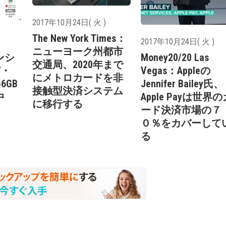
2017年10月24日( 火 )
The New York Times：
2017年10月24日( 火 )
ニューヨーク州都市
ンシ
Money20/20 Las
交通局、2020年まで
7・
Vegas：Appleの
にメトロカードを非
56GB
Jennifer Bailey氏、
接触型決済システム
中
Apple Payは世界の
に移行する
ード決済市場の７
０％をカバーして
る