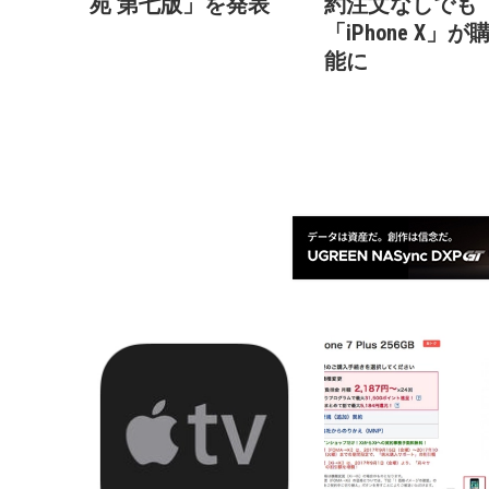
苑 第七版」を発表
約注文なしでも
「iPhone X」
能に