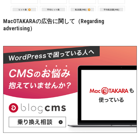
MacOTAKARAの広告に関して（Regarding
advertising）