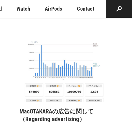
d
Watch
AirPods
Contact
MacOTAKARAの広告に関して
（Regarding advertising）