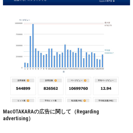
MacOTAKARAの広告に関して（Regarding
advertising）