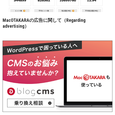
MacOTAKARAの広告に関して（Regarding
advertising）