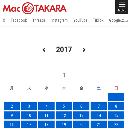
MENU
X
Facebook
Threads
Instagram
YouTube
TikTok
Google
2017
1
月
火
水
木
金
土
日
1
2
3
4
5
6
7
8
9
10
11
12
13
14
15
16
17
18
19
20
21
22