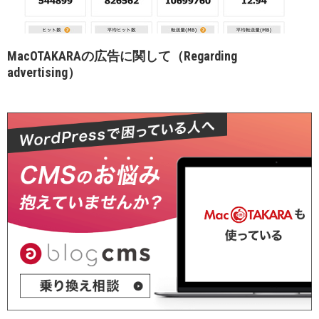
MacOTAKARAの広告に関して（Regarding
advertising）