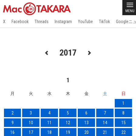
MENU
X
Facebook
Threads
Instagram
YouTube
TikTok
Google
2017
1
月
火
水
木
金
土
日
1
2
3
4
5
6
7
8
9
10
11
12
13
14
15
16
17
18
19
20
21
22