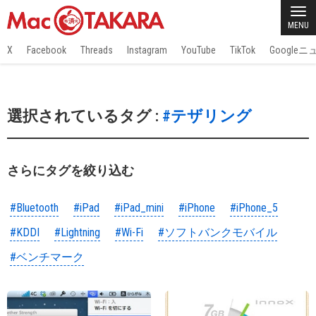
MENU
X
Facebook
Threads
Instagram
YouTube
TikTok
Google
選択されているタグ :
#テザリング
さらにタグを絞り込む
#Bluetooth
#iPad
#iPad_mini
#iPhone
#iPhone_5
#KDDI
#Lightning
#Wi-Fi
#ソフトバンクモバイル
#ベンチマーク