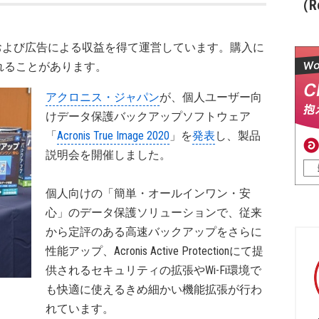
（Re
および広告による収益を得て運営しています。購入に
れることがあります。
アクロニス・ジャパン
が、個人ユーザー向
けデータ保護バックアップソフトウェア
「
Acronis True Image 2020
」を
発表
し、製品
説明会を開催しました。
個人向けの「簡単・オールインワン・安
心」のデータ保護ソリューションで、従来
から定評のある高速バックアップをさらに
性能アップ、Acronis Active Protectionにて提
供されるセキュリティの拡張やWi-Fi環境で
も快適に使えるきめ細かい機能拡張が行わ
れています。