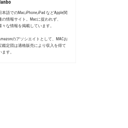
danbo
日本語でのMac,iPhone,iPad などApple関
連の情報サイト。Macに捉われず、
様々な情報を掲載しています。
Amazonのアソシエイトとして、MACお
宝鑑定団は適格販売により収入を得て
います。