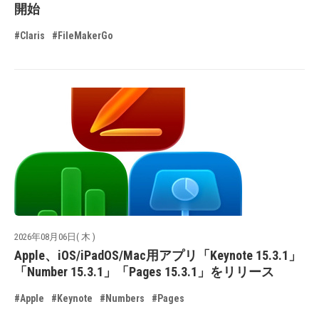
開始
#Claris
#FileMakerGo
2026年08月06日( 木 )
Apple、iOS/iPadOS/Mac用アプリ「Keynote 15.3.1」
「Number 15.3.1」「Pages 15.3.1」をリリース
#Apple
#Keynote
#Numbers
#Pages