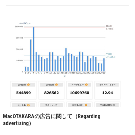
MacOTAKARAの広告に関して（Regarding
advertising）