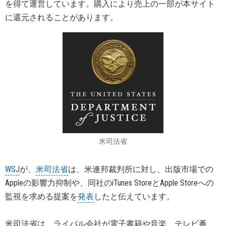
を得て運営しています。購入により売上の一部が本サイト
に還元されることがあります。
米司法省
WSJ
が、
米司法省
は、米連邦裁判所に対し、出版市場での
Appleの影響力抑制や、同社のiTunes StoreとApple Storeへの
監視を求める提案を
発表
したと伝えています。
米司法省は、ライバル会社が電子書籍や音楽、テレビ番