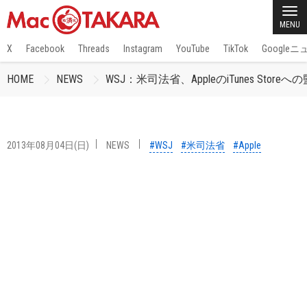
MENU
X
Facebook
Threads
Instagram
YouTube
TikTok
Google
HOME
NEWS
WSJ：米司法省、AppleのiTunes Store
2013年08月04日(日)
NEWS
#WSJ
#米司法省
#Apple