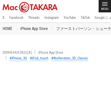
MENU
X
Facebook
Threads
Instagram
YouTube
TikTok
Google
HOME
iPhone App Store
ファーストパーソン・シューティングゲー
2009年04月30日(木)
iPhone App Store
#iPhone_3G
#iPod_touch
#Wolfenstein_3D_Classic