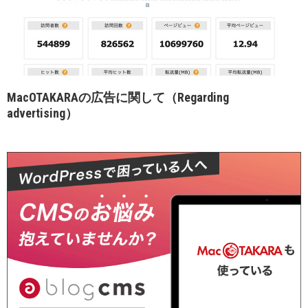
MacOTAKARAの広告に関して（Regarding
advertising）