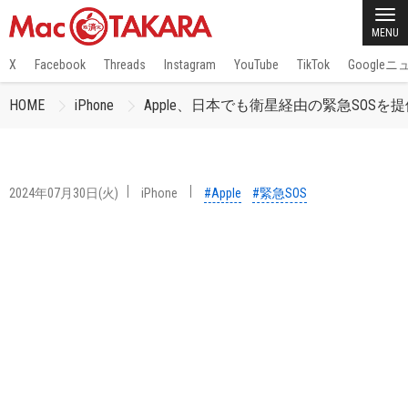
MENU
X
Facebook
Threads
Instagram
YouTube
TikTok
Google
HOME
iPhone
Apple、日本でも衛星経由の緊急SOSを
2024年07月30日(火)
iPhone
#Apple
#緊急SOS