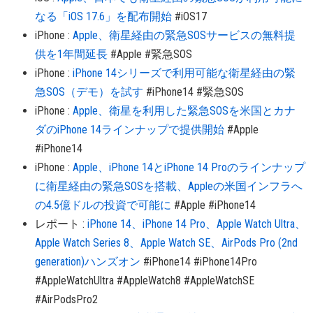
なる「iOS 17.6」を配布開始
#iOS17
iPhone
:
Apple、衛星経由の緊急SOSサービスの無料提
供を1年間延長
#Apple
#緊急SOS
iPhone
:
iPhone 14シリーズで利用可能な衛星経由の緊
急SOS（デモ）を試す
#iPhone14
#緊急SOS
iPhone
:
Apple、衛星を利用した緊急SOSを米国とカナ
ダのiPhone 14ラインナップで提供開始
#Apple
#iPhone14
iPhone
:
Apple、iPhone 14とiPhone 14 Proのラインナップ
に衛星経由の緊急SOSを搭載、Appleの米国インフラへ
の4.5億ドルの投資で可能に
#Apple
#iPhone14
レポート
:
iPhone 14、iPhone 14 Pro、Apple Watch Ultra、
Apple Watch Series 8、Apple Watch SE、AirPods Pro (2nd
generation)ハンズオン
#iPhone14
#iPhone14Pro
#AppleWatchUltra
#AppleWatch8
#AppleWatchSE
#AirPodsPro2