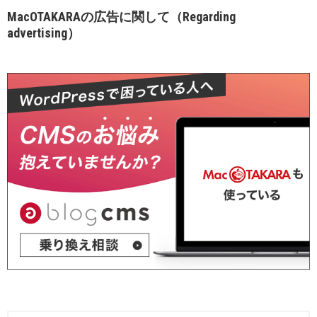
MacOTAKARAの広告に関して（Regarding
advertising）