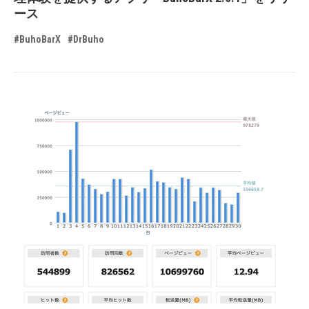
ース
#BuhoBarX
#DrBuho