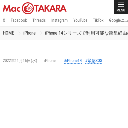
MENU
X
Facebook
Threads
Instagram
YouTube
TikTok
Google
HOME
iPhone
iPhone 14シリーズで利用可能な衛星経
2022年11月16日(水)
iPhone
#iPhone14
#緊急SOS