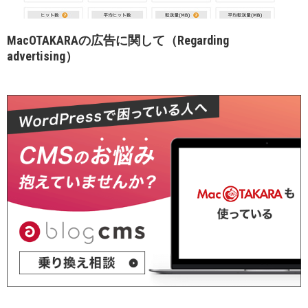
MacOTAKARAの広告に関して（Regarding
advertising）