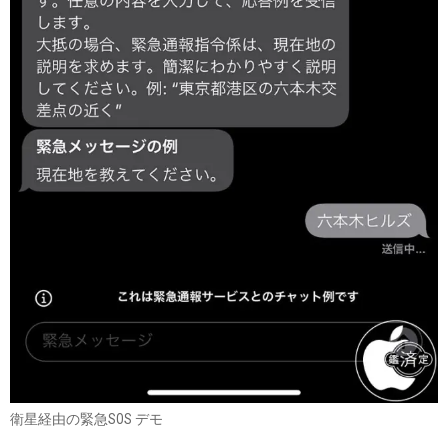
衛星経由の緊急SOS デモ