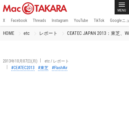
MENU
X
Facebook
Threads
Instagram
YouTube
TikTok
Google
HOME
etc
レポート
CEATEC JAPAN 2013：東芝、W
2013年10月07日(月)
etc
/
レポート
#CEATEC2013
#東芝
#FlashAir