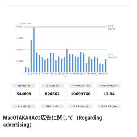
MacOTAKARAの広告に関して（Regarding
advertising）