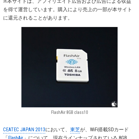
※本サイトは、アフィリエイト広告および広告による収益
を得て運営しています。購入により売上の一部が本サイト
に還元されることがあります。
FlashAir 8GB class10
CEATEC JAPAN 2013
において、
東芝
が、WiFi搭載SDカード
「
FlashAir
」について、現在ラインナップされている 8GB