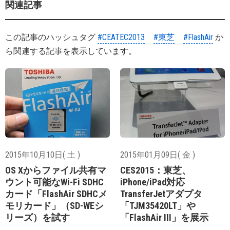
関連記事
この記事のハッシュタグ
#CEATEC2013
#東芝
#FlashAir
か
ら関連する記事を表示しています。
2015年10月10日( 土 )
2015年01月09日( 金 )
OS Xからファイル共有マ
CES2015：東芝、
ウント可能なWi-Fi SDHC
iPhone/iPad対応
カード「FlashAir SDHCメ
TransferJetアダプタ
モリカード」（SD-WEシ
「TJM35420LT」や
リーズ）を試す
「FlashAir III」を展示