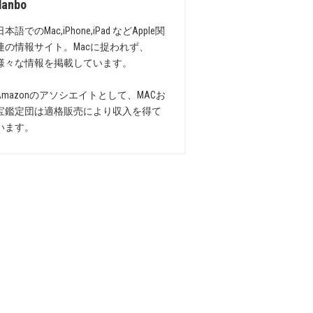
danbo
日本語でのMac,iPhone,iPad などApple関
連の情報サイト。Macに捉われず、
様々な情報を掲載しています。
Amazonのアソシエイトとして、MACお
宝鑑定団は適格販売により収入を得て
います。