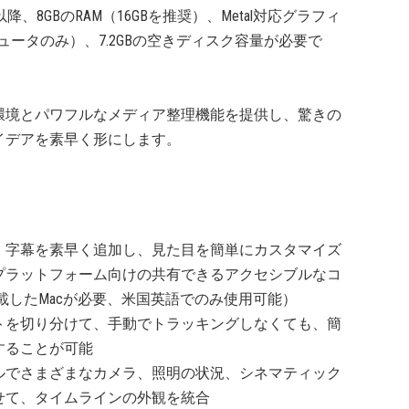
5.6以降、8GBのRAM（16GBを推奨）、Metal対応グラフィ
ンピュータのみ）、7.2GBの空きディスク容量が必要で
ビデオ編集環境とパワフルなメディア整理機能を提供し、驚きの
イデアを素早く形にします。
、字幕を素早く追加し、見た目を簡単にカスタマイズ
プラットフォーム向けの共有できるアクセシブルなコ
搭載したMacが必要、米国英語でのみ使用可能）
トを切り分けて、手動でトラッキングしなくても、簡
することが可能
ルでさまざまなカメラ、照明の状況、シネマティック
せて、タイムラインの外観を統合