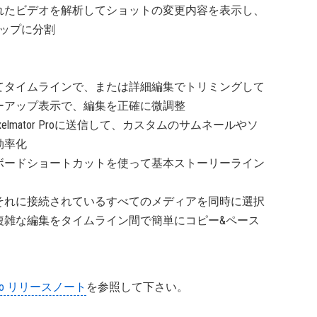
れたビデオを解析してショットの変更内容を表示し、
ップに分割
てタイムラインで、または詳細編集でトリミングして
ーアップ表示で、編集を正確に微調整
lmator Proに送信して、カスタムのサムネールやソ
効率化
ボードショートカットを使って基本ストーリーライン
それに接続されているすべてのメディアを同時に選択
複雑な編集をタイムライン間で簡単にコピー&ペース
ut Pro リリースノート
を参照して下さい。