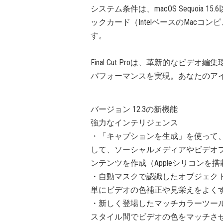
システム条件は、macOS Sequoia 1
ックカード（IntelベースのMacコ
す。
Final Cut Proは、革新的な
パフォーマンスを実現。あなたのア
バージョン 12.3の新機能
強力なインテリジェンス
・「キャプションを生成」を使って
して、ソーシャルメディアやビデオ
ンテンツを作成（Appleシリコンを
・自動マスクで認識したオブジェク
単にビデオの色補正や見栄えをよく
・新しく登場したマッチカラーツー
スタイル間でビデオの色をマッチさ