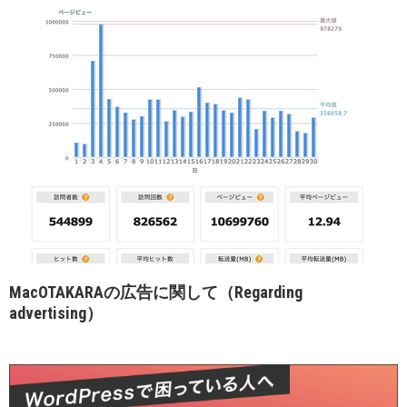
MacOTAKARAの広告に関して（Regarding
advertising）