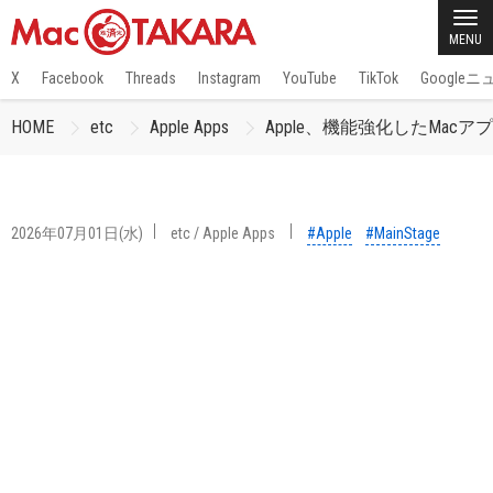
MENU
X
Facebook
Threads
Instagram
YouTube
TikTok
Google
HOME
etc
Apple Apps
Apple、機能強化したMacアプリ
2026年07月01日(水)
etc
/
Apple Apps
#Apple
#MainStage