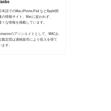
danbo
日本語でのMac,iPhone,iPad などApple関
連の情報サイト。Macに捉われず、
様々な情報を掲載しています。
Amazonのアソシエイトとして、MACお
宝鑑定団は適格販売により収入を得て
います。