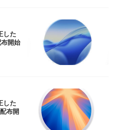
正した
」を配布開始
正した
9」を配布開