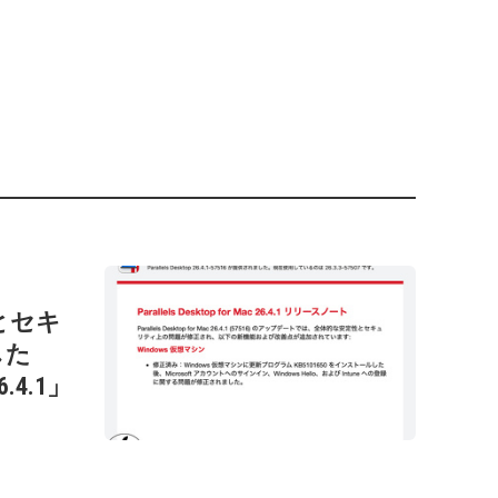
性とセキ
した
26.4.1」