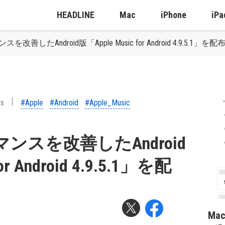
HEADLINE
Mac
iPhone
iPa
改善したAndroid版「Apple Music for Android 4.9.5.1」を
ps
#Apple
#Android
#Apple_Music
マンスを改善したAndroid
or Android 4.9.5.1」を配
Ma