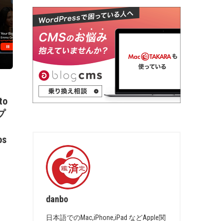
to
プ
、
os
danbo
日本語でのMac,iPhone,iPad などApple関