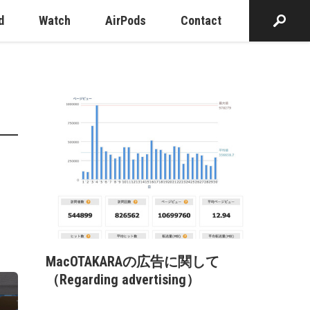
d
Watch
AirPods
Contact
MacOTAKARAの広告に関して
（Regarding advertising）