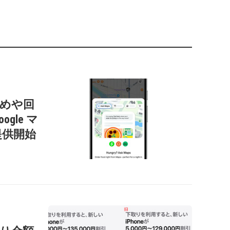
すすめや回
gle マ
提供開始