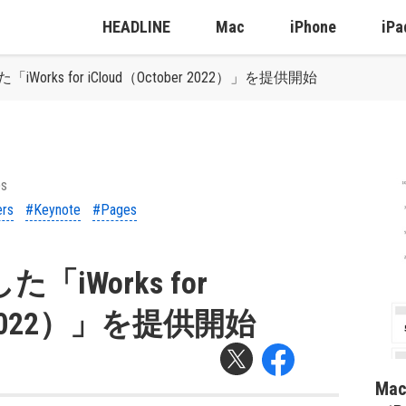
HEADLINE
Mac
iPhone
iPa
iWorks for iCloud（October 2022）」を提供開始
ps
rs
#Keynote
#Pages
「iWorks for
er 2022）」を提供開始
Ma