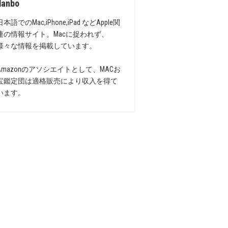
danbo
日本語でのMac,iPhone,iPad などApple関
連の情報サイト。Macに捉われず、
様々な情報を掲載しています。
Amazonのアソシエイトとして、MACお
宝鑑定団は適格販売により収入を得て
います。