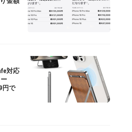
の下取り金額
afe対応
リー
99円で