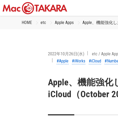
HOME
etc
Apple Apps
Apple、機能強化した「
2022年10月26日(水)
etc
/
Apple Ap
#Apple
#iWorks
#iCloud
#Numbe
Apple、機能強化した
iCloud（Octob