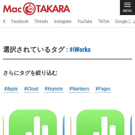
MENU
X
Facebook
Threads
Instagram
YouTube
TikTok
Google
選択されているタグ :
#iWorks
さらにタグを絞り込む
#Apple
#iCloud
#Keynote
#Numbers
#Pages