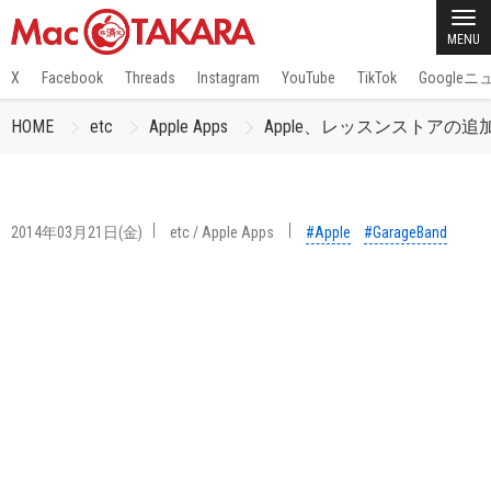
MENU
X
Facebook
Threads
Instagram
YouTube
TikTok
Google
HOME
etc
Apple Apps
Apple、レッスンストアの追加
2014年03月21日(金)
etc
/
Apple Apps
#Apple
#GarageBand