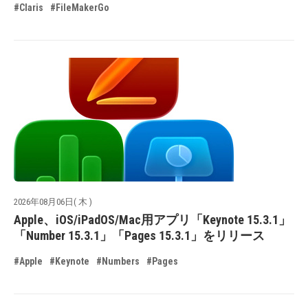
#Claris
#FileMakerGo
2026年08月06日( 木 )
Apple、iOS/iPadOS/Mac用アプリ「Keynote 15.3.1」
「Number 15.3.1」「Pages 15.3.1」をリリース
#Apple
#Keynote
#Numbers
#Pages