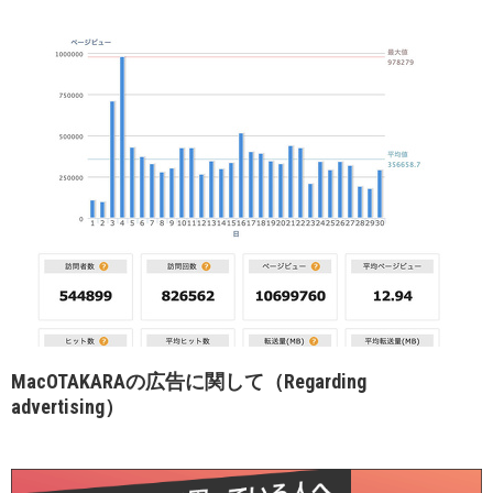
MacOTAKARAの広告に関して（Regarding
advertising）