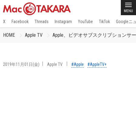
MENU
X
Facebook
Threads
Instagram
YouTube
TikTok
Google
HOME
Apple TV
Apple、ビデオサブスクリプションサービ
2019年11月01日(金)
Apple TV
#Apple
#AppleTV+