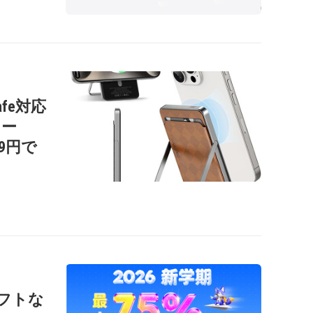
afe対応
リー
99円で
ソフトな