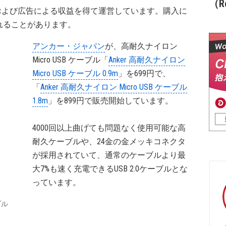
（Re
および広告による収益を得て運営しています。購入に
れることがあります。
アンカー・ジャパン
が、高耐久ナイロン
Micro USB ケーブル「
Anker 高耐久ナイロン
Micro USB ケーブル 0.9m
」を699円で、
「
Anker 高耐久ナイロン Micro USB ケーブル
1.8m
」を899円で販売開始しています。
4000回以上曲げても問題なく使用可能な高
耐久ケーブルや、24金の金メッキコネクタ
が採用されていて、通常のケーブルより最
大7%も速く充電できるUSB 2.0ケーブルとな
っています。
ブル