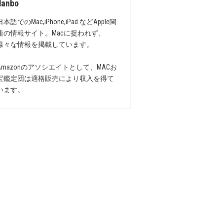
danbo
日本語でのMac,iPhone,iPad などApple関
連の情報サイト。Macに捉われず、
様々な情報を掲載しています。
Amazonのアソシエイトとして、MACお
宝鑑定団は適格販売により収入を得て
います。