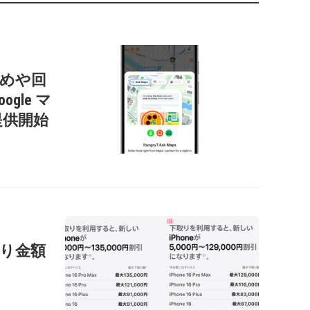
すすめや回
gle マ
提供開始
の下取り金額