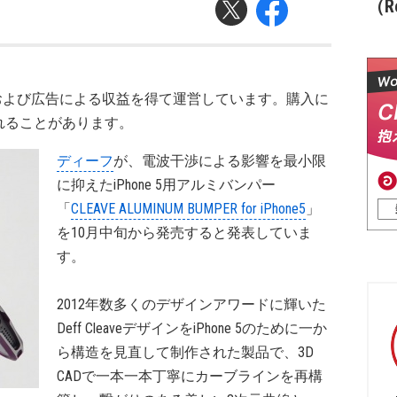
（Re
および広告による収益を得て運営しています。購入に
れることがあります。
ディーフ
が、電波干渉による影響を最小限
に抑えたiPhone 5用アルミバンパー
「
CLEAVE ALUMINUM BUMPER for iPhone5
」
を10月中旬から発売すると発表していま
す。
2012年数多くのデザインアワードに輝いた
Deff CleaveデザインをiPhone 5のために一か
ら構造を見直して制作された製品で、3D
CADで一本一本丁寧にカーブラインを再構