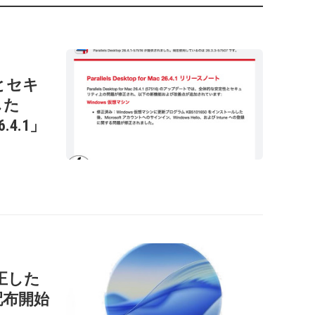
性とセキ
した
26.4.1」
正した
」を配布開始