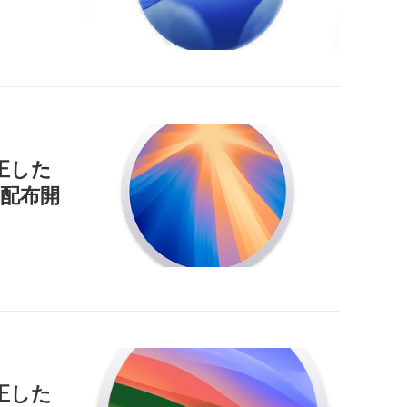
正した
9」を配布開
正した