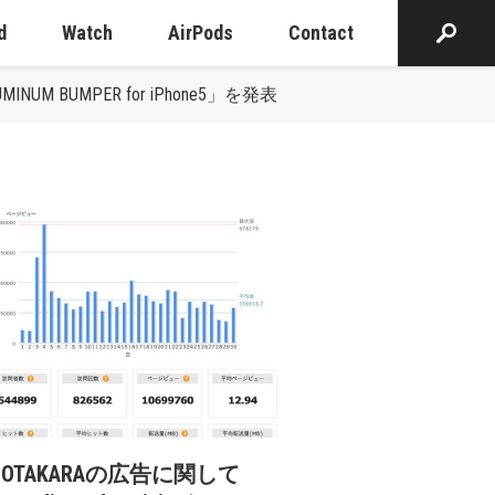
d
Watch
AirPods
Contact
BUMPER for iPhone5」を発表
cOTAKARAの広告に関して