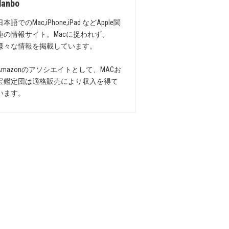
danbo
日本語でのMac,iPhone,iPad などApple関
連の情報サイト。Macに捉われず、
様々な情報を掲載しています。
Amazonのアソシエイトとして、MACお
宝鑑定団は適格販売により収入を得て
います。