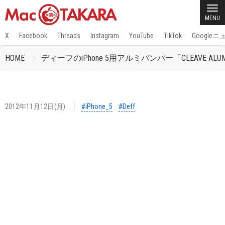
MENU
X
Facebook
Threads
Instagram
YouTube
TikTok
Google
HOME
ディーフのiPhone 5用アルミバンパー「CLEAVE ALUMIN
2012年11月12日(月)
#iPhone_5
#Deff