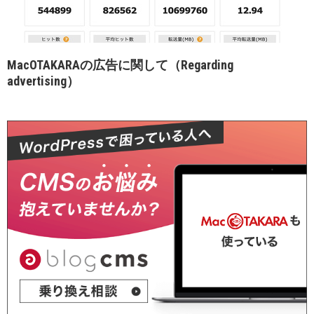
MacOTAKARAの広告に関して（Regarding
advertising）