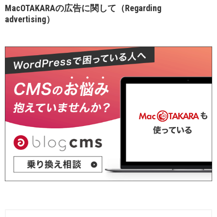
MacOTAKARAの広告に関して（Regarding
advertising）