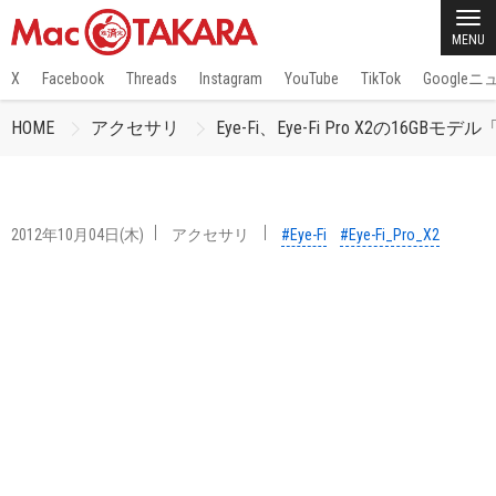
MENU
X
Facebook
Threads
Instagram
YouTube
TikTok
Google
HOME
アクセサリ
Eye-Fi、Eye-Fi Pro X2の16GBモデル「
2012年10月04日(木)
アクセサリ
#Eye-Fi
#Eye-Fi_Pro_X2